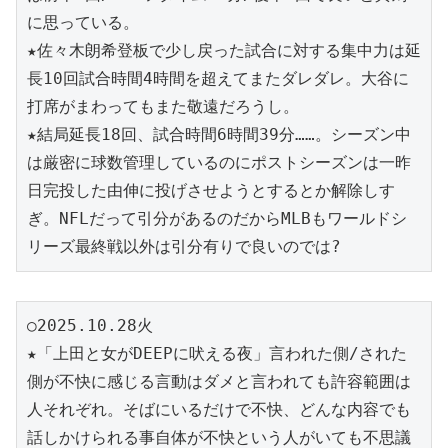
に思っている。
★佐々木朗希登板で少し戻った試合に対する集中力は延
長10回試合時間4時間を超えてまたダレダレ。大谷に
打席がまわってもまた敬遠だろうし。
★結局延長18回、試合時間6時間39分……。シーズン中
は厳密に球数管理しているのにポストシーズンは一昨
日完投した由伸に投げさせようとするとか解除しす
ぎ。NFLだって引分があるのだからMLBもワールドシ
リーズ最終戦以外は引分有りで良いのでは?
○2025.10.28火
★「上田と女がDEEPに吠える夜」言われた側/された
側が不快に感じる言動はダメと言われても許容範囲は
人それぞれ。そばにいるだけで不快、どんな内容でも
話しかけられる事自体が不快という人がいても不思議