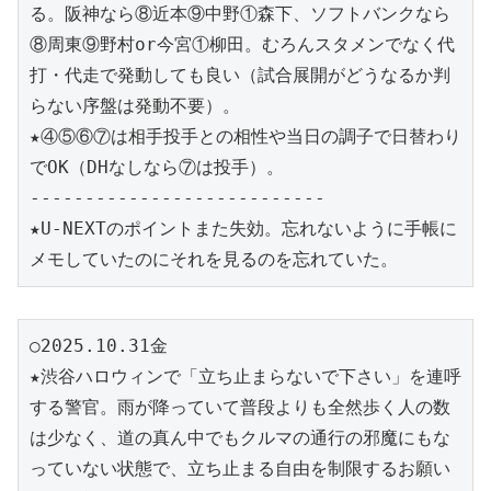
る。阪神なら⑧近本⑨中野①森下、ソフトバンクなら
⑧周東⑨野村or今宮①柳田。むろんスタメンでなく代
打・代走で発動しても良い（試合展開がどうなるか判
らない序盤は発動不要）。
★④⑤⑥⑦は相手投手との相性や当日の調子で日替わり
でOK（DHなしなら⑦は投手）。
---------------------------
★U-NEXTのポイントまた失効。忘れないように手帳に
メモしていたのにそれを見るのを忘れていた。
○2025.10.31金
★渋谷ハロウィンで「立ち止まらないで下さい」を連呼
する警官。雨が降っていて普段よりも全然歩く人の数
は少なく、道の真ん中でもクルマの通行の邪魔にもな
っていない状態で、立ち止まる自由を制限するお願い