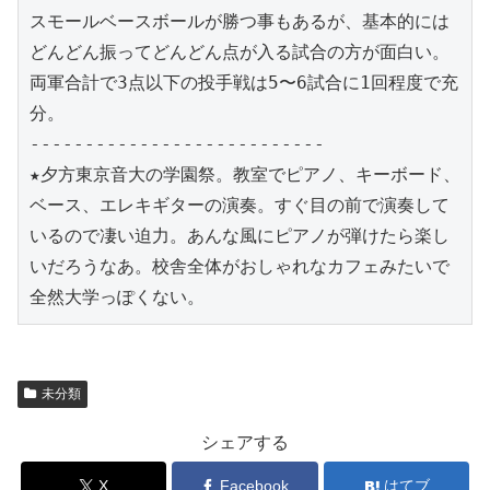
スモールベースボールが勝つ事もあるが、基本的には
どんどん振ってどんどん点が入る試合の方が面白い。
両軍合計で3点以下の投手戦は5〜6試合に1回程度で充
分。
---------------------------
★夕方東京音大の学園祭。教室でピアノ、キーボード、
ベース、エレキギターの演奏。すぐ目の前で演奏して
いるので凄い迫力。あんな風にピアノが弾けたら楽し
いだろうなあ。校舎全体がおしゃれなカフェみたいで
全然大学っぽくない。
未分類
シェアする
X
Facebook
はてブ