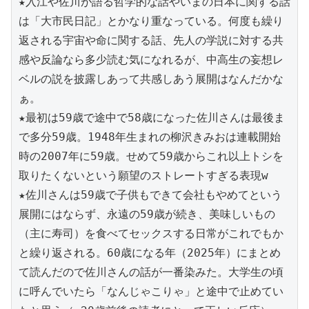
★入江や佐川が語る哲学的な話やいまの日本に関する話
は「大市民日記」とかなり重なっている。何度も繰り
返される宇宙や命に関する話、先人の学説に対する共
感や反論なら多少読む気になれるが、中高生の妄想レ
ベルの説を披露しあって共感しあう展開はなんだかな
ぁ。
★最初は59歳で途中で58歳になった佐川さんは最後ま
で多分59歳。1948年生まれの柳沢きみおは連載開始
時の2007年に59歳。せめて59歳からこれ以上トシを
取りたくないという願望のストレートすぎる表現w
★佐川さんは59歳で子供もできて会社もやめてという
展開にはならず、永遠の59歳が続き、美味しいもの
（主に寿司）を食べてセックスする日常がこれでもか
と繰り返される。60歳になる年（2025年）にまとめ
て読んだので佐川さんの話が一番染みた。大学生の頃
に呼んでいたら「なんじゃこりゃ」と途中で止めてい