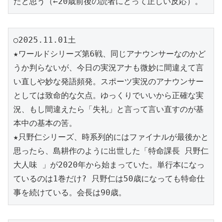
たと思う（←20歳前後の読者にとって正しい反応）。
○2025.11.01土
★ワールドシリーズ第6戦、同じアナウンサーなのかど
うか判らないが、今日の実況アナも微妙に間違えて言
い直しや妙な発語頻発。スポーツ実況のアナウンサー
としては致命的な欠点。ゆっくりでいいから正確な実
況、もし間違えたら「失礼」と言って言い直すのが基
本中の基本の筈。
★只野仁シリーズ、時系列的にはファイナルが最後かと
思ったら、島耕作のように出世した「特命課長 只野仁 
大人味 」が2020年から始まっていた。単行本になっ
ているのは1巻だけ? 只野仁は50歳になっても特命仕
事を続けている。会長は90歳。