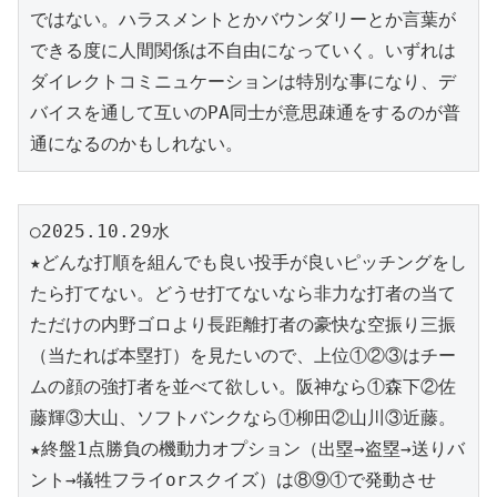
ではない。ハラスメントとかバウンダリーとか言葉が
できる度に人間関係は不自由になっていく。いずれは
ダイレクトコミニュケーションは特別な事になり、デ
バイスを通して互いのPA同士が意思疎通をするのが普
通になるのかもしれない。
○2025.10.29水
★どんな打順を組んでも良い投手が良いピッチングをし
たら打てない。どうせ打てないなら非力な打者の当て
ただけの内野ゴロより長距離打者の豪快な空振り三振
（当たれば本塁打）を見たいので、上位①②③はチー
ムの顔の強打者を並べて欲しい。阪神なら①森下②佐
藤輝③大山、ソフトバンクなら①柳田②山川③近藤。
★終盤1点勝負の機動力オプション（出塁→盗塁→送りバ
ント→犠牲フライorスクイズ）は⑧⑨①で発動させ