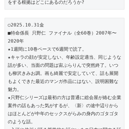
をする根拠はどこにあるのだろうか?
○2025.10.31金
■特命係長 只野仁 ファイナル（全60巻）2007年〜
2020年
★1週間に10巻ペースで6週間で読了。
★キャラの顔が安定しない、年齢設定適当、同じような
話が多い、当面の問題は宙ぶらりんで突然終了。いつ
も柳沢きみお調。画も綺麗で安定していて、話も展開
もよくできた最近のマンガ作品にはない、説明困難な
魅力。
★只野仁シリーズは最初の方は普通に総会屋が絡む企業
案件の話もあった気がするが、〈新〉の途中辺りから
はほとんどが中年のセックスがらみの身内のゴタゴタ
のような話。