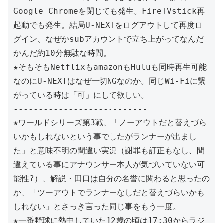
Google Chromeを閉じても発生。FireTVstick再
起動でも発生。結局U-NEXTをログアウトして再度ロ
グイン、なぜかsubアカウントで立ち上がってなんだ
かんだ約10分無駄な時間。
★そもそもNetflixもamazonもHuluも同時再生可能
なのにU-NEXTはなぜ一切NGなのか。同じWi-Fiに繋
がっている時は「可」にして欲しい。
---------------------------
★ワールドシリーズ第3戦、「ノーアウトだと替えづら
いかもしれないという事でしたがランナーが出まし
た」と意味不明の間違い実況（謝罪も訂正もなし、間
違えている事にアナウンサー本人が気づいていない可
能性?）、解説・田口は自分の名誉に関わると思ったの
か、「ツーアウトでランナーなしだと替えづらいかも
しれない」とさっき言った同じ事をもう一度。
★一番野球に熱中していた12歳の頃は17:30からラジ