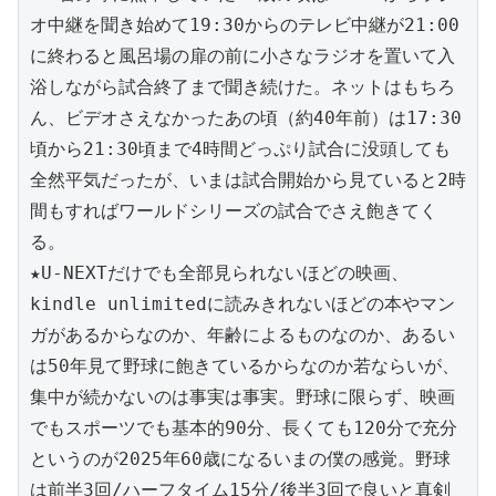
オ中継を聞き始めて19:30からのテレビ中継が21:00
に終わると風呂場の扉の前に小さなラジオを置いて入
浴しながら試合終了まで聞き続けた。ネットはもちろ
ん、ビデオさえなかったあの頃（約40年前）は17:30
頃から21:30頃まで4時間どっぷり試合に没頭しても
全然平気だったが、いまは試合開始から見ていると2時
間もすればワールドシリーズの試合でさえ飽きてく
る。
★U-NEXTだけでも全部見られないほどの映画、
kindle unlimitedに読みきれないほどの本やマン
ガがあるからなのか、年齢によるものなのか、あるい
は50年見て野球に飽きているからなのか若ならいが、
集中が続かないのは事実は事実。野球に限らず、映画
でもスポーツでも基本的90分、長くても120分で充分
というのが2025年60歳になるいまの僕の感覚。野球
は前半3回/ハーフタイム15分/後半3回で良いと真剣