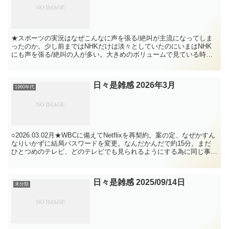
★スポーツの実況はなぜこんなに声を張る/絶叫が主流になってしま
ったのか。少し前まではNHKだけは淡々としていたのにいまはNHK
にも声を張る/絶叫の人が多い。大きめのボリュームで見ている時は
単純にうるさいそ、作業をしながら小さめのボリュームで...
日々是雑感 2026年3月
1960年代
○2026.03.02月★WBCに備えてNetflixを再契約。案の定、なぜかすん
なりいかずに結局パスワードを変更。なんだかんだで約15分。まだ
ひとつめのテレビ、どのテレビでも見られるようにする為に同じ事を
繰り返さないといけない。こういう諸...
日々是雑感 2025/09/14日
未分類