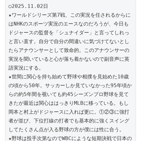
○2025.11.02日
★ワールドシリーズ第7戦、この実況を任されるからに
はNHKのスポーツ実況のエースなのだろうが、今日も
ドジャースの監督を「シュナイダー」と言ってしれっ
と言い直す。自分で自分の間違いに気づけてないとし
たらアナウンサーとして致命的。このアナウンサーの
実況を聞いていると心が落ち着かないので副音声に英
語実況にする。
★世間に関心を持ち始めて野球や相撲を見始めた10歳
の頃から50年。サッカーしか見ていなかった95年頃か
らの約5年間を覗いても約45シーズンプロ野球を見て
きたが最近は関心ははっきりMLBに移っている。もし
岡本と村上がドジャースに入れば更に。①②③に強打
者が並び、下位打線の打者でも基本的に強くスイング
してたくさん点が入る野球の方が僕には性に合う。
★野球は投手次第なのでWBCにような短期決戦で日本の