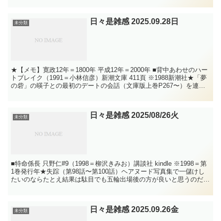
日々是雑感 2025.09.28日
未分類
★【メモ】寛政12年＝1800年 平成12年＝2000年 ■背中あわせのハー
トブレイク（1991＝小林信彦）新潮文庫 411頁 ※1988新潮社★「夢
の砦」の暎子との最初のデートの会話（文庫版上巻P267〜）を連想
させる主人公・隆とヒロイン...
日々是雑感 2025/08/26火
未分類
■特命係長 只野仁#9（1998＝柳沢きみお）講談社 kindle ※1998＝第
1巻発行年★失踪（第98話〜第100話）ヘアヌード写真集で一儲けし
たいのならたとえ結果は駄目でも五輪出場後の方が良いと思うのだ
が、新体操選手の恋人の男はなぜか...
日々是雑感 2025.09.26金
未分類