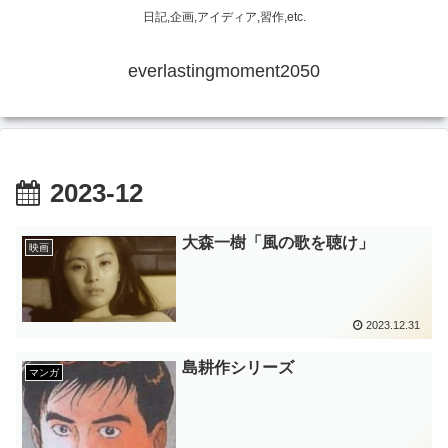
日記,企画,アイディア,習作,etc.
everlastingmoment2050
2023-12
大森一樹「風の歌を聴け」
映画
2023.12.31
島耕作シリーズ
マンガ