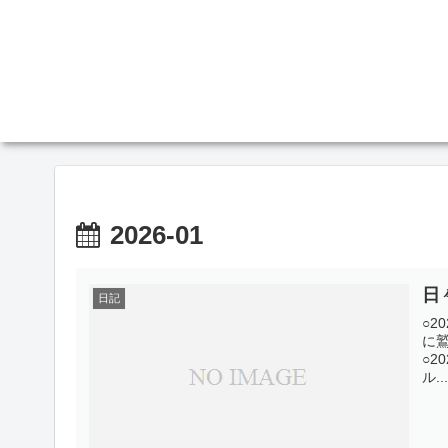
2026-01
日
日記
○2
に
○2
ル...