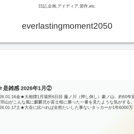
日記,企画,アイディア,習作,etc.
everlastingmoment2050
々是雑感 2026年1月②
026.01.16金★大相撲1月場所6日目 藤ノ川（押し倒し）豪ノ山、約50年
鷲羽山がこんな風に麒麟児か富士桜に勝った一番を見たような気がする
026.01.17土★大谷に比べれば全然たいした事ないタッカーが1年6000万