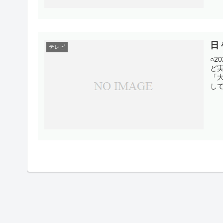
日
テレビ
○2
ど
「
して