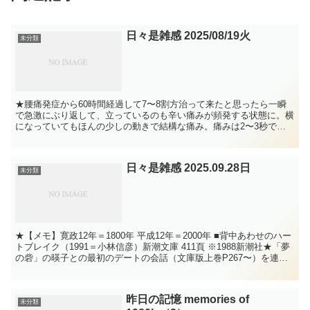
日々是雑感 2025/08/19火
未分類
★腰痛発症から60時間経過して7〜8割方治って来たと思ったら一瞬
で急激にぶり返して、立っているのも辛い痛みが頻発する状態に。横
になっていてもほんの少しの動きで結構な痛み。痛みは2〜3秒でひ
くが眠れそうないので、深夜痛みをこらえてあえて室内を...
日々是雑感 2025.09.28日
未分類
★【メモ】寛政12年＝1800年 平成12年＝2000年 ■背中あわせのハー
トブレイク（1991＝小林信彦）新潮文庫 411頁 ※1988新潮社★「夢
の砦」の暎子との最初のデートの会話（文庫版上巻P267〜）を連想
させる主人公・隆とヒロイン...
昨日の記憶 memories of
未分類