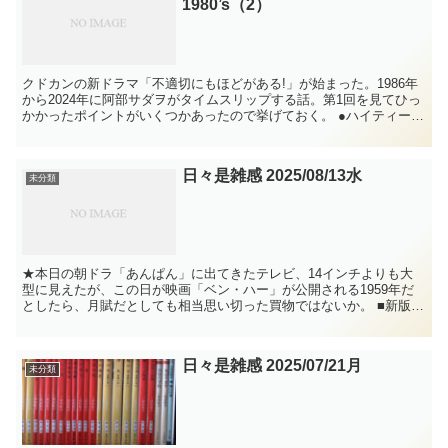
1980’s（2）
クドカンの新ドラマ「不適切にもほどがある!」が始まった。1986年
から2024年に阿部サダヲがタイムスリップする話。第1回を見てひっ
かかったポイントがいくつかあったので挙げておく。 ●ハイティー
ン・ブギ 娘と娘の友人、娘が憧れる先輩男子の髪...
日々是雑感 2025/08/13水
未分類
★本日の朝ドラ「あんぱん」に出てきたテレビ、14インチよりも大
型に見えたが、この日が映画「ベン・ハー」が公開される1959年だ
としたら、月賦だとしても相当思い切った買物ではないか。 ■新版ハ
リウッド100年史講義（2017＝北野圭介）平凡社...
日々是雑感 2025/07/21月
未分類