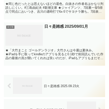
★同じ色だったとは思えないほどの退色。白抜きの作者名はかなり判
読しにくい。#三島由紀夫 #新潮文庫 ★ジャイアンツ、7回裏一挙5得
点で同点においつき、吉川の適時打で6x-5でサヨナラ勝ち。7回表終
了0-5からの逆転は少なくとも今季は記憶にな...
日々是雑感 2025/09/01月
未分類
★「大竹まこと ゴールデンラジオ」大竹さんは今週は夏休み。
★iPadを手に取ってkindleのアプリを見ると0.1秒で前回読んでいた作
品の最後の頁が開いてくれれば良いのだが、iPadもアプリもまだそこ
まで進化していないのでいくつもの操作が...
日々是雑感 2025.09.23火