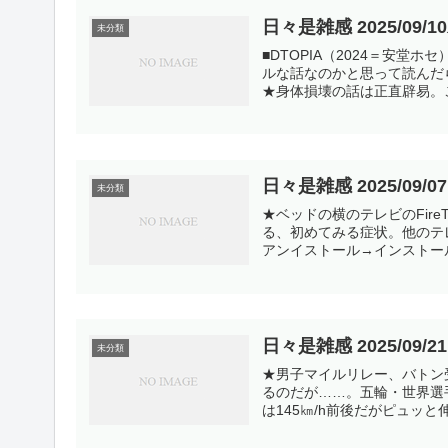
日々是雑感 2025/09/1
未分類
■DTOPIA（2024＝安堂
ルな話なのかと思って読んだ
★身体損壊の話は正直辟易。こ
日々是雑感 2025/09/0
未分類
★ベッドの横のテレビのFire
る、初めてみる症状。他のテレ
アンイストール→インストール.
日々是雑感 2025/09/2
未分類
★男子マイルリレー、バトン
るのだが……。五輪・世界選
は145㎞/h前後だがピュッと