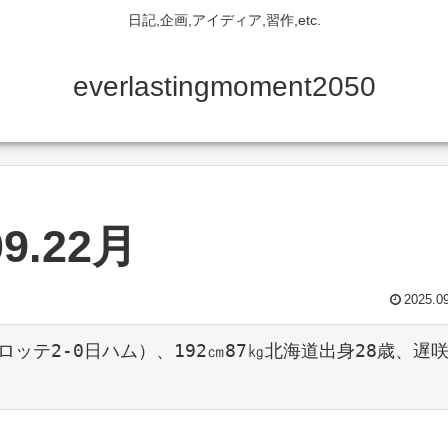
日記,企画,アイディア,習作,etc.
everlastingmoment2050
9.22月
2025.0
ロッテ2-0日ハム）、192㎝87㎏北海道出身28歳、遅