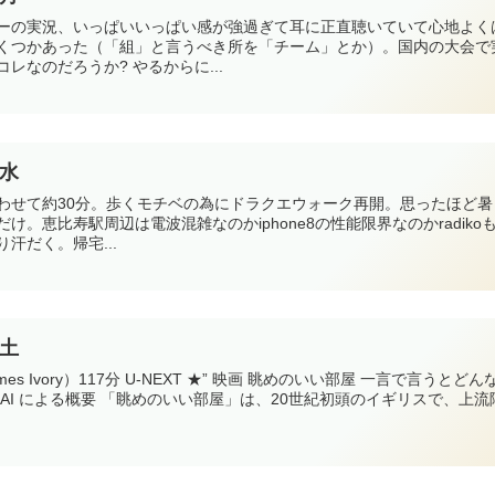
ーの実況、いっぱいいっぱい感が強過ぎて耳に正直聴いていて心地よく
くつかあった（「組」と言うべき所を「チーム」とか）。国内の大会で
レなのだろうか? やるからに...
3水
わせて約30分。歩くモチベの為にドラクエウォーク再開。思ったほど暑
。恵比寿駅周辺は電波混雑なのかiphone8の性能限界なのかradiko
汗だく。帰宅...
0土
es Ivory）117分 U-NEXT ★” 映画 眺めのいい部屋 一言で言うとどん
 AI による概要 「眺めのいい部屋」は、20世紀初頭のイギリスで、上流