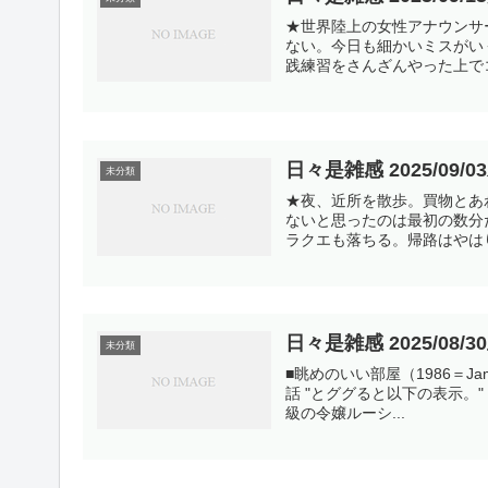
★世界陸上の女性アナウンサ
ない。今日も細かいミスがい
践練習をさんざんやった上でコ
日々是雑感 2025/09/0
未分類
★夜、近所を散歩。買物とあ
ないと思ったのは最初の数分だけ
ラクエも落ちる。帰路はやはり
日々是雑感 2025/08/3
未分類
■眺めのいい部屋（1986＝Jam
話 "とググると以下の表示。"
級の令嬢ルーシ...