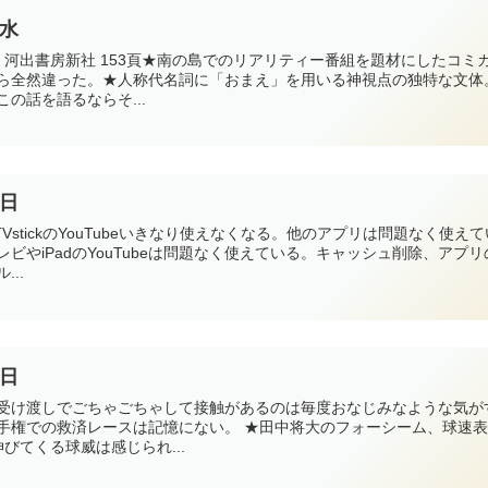
0水
ホセ）河出書房新社 153頁★南の島でのリアリティー番組を題材にしたコミ
ら全然違った。★人称代名詞に「おまえ」を用いる神視点の独特な文体
の話を語るならそ...
7日
TVstickのYouTubeいきなり使えなくなる。他のアプリは問題なく使えて
ビやiPadのYouTubeは問題なく使えている。キャッシュ削除、アプリ
..
1日
受け渡しでごちゃごちゃして接触があるのは毎度おなじみなような気が
手権での救済レースは記憶にない。 ★田中将大のフォーシーム、球速
伸びてくる球威は感じられ...