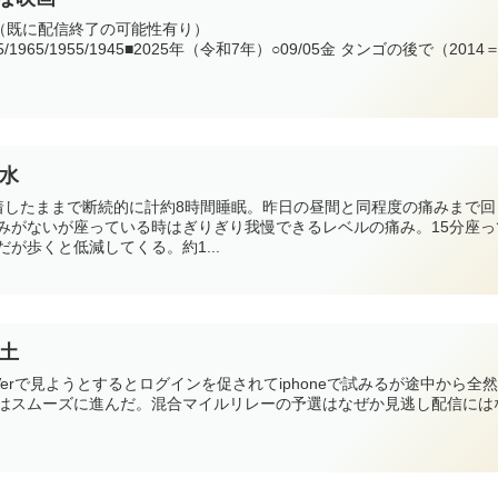
心（既に配信終了の可能性有り）
1975/1965/1955/1945■2025年（令和7年）○09/05金 タンゴの後で（2014
0水
着したままで断続的に計約8時間睡眠。昨日の昼間と同程度の痛みまで回
みがないが座っている時はぎりぎり我慢できるレベルの痛み。15分座っ
が歩くと低減してくる。約1...
3土
kのTVerで見ようとするとログインを促されてiphoneで試みるが途中から全
インはスムーズに進んだ。混合マイルリレーの予選はなぜか見逃し配信には