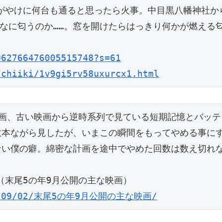
がやけに何台も通ると思ったら火事。中目黒八幡神社か
なに匂うのか……。窓を開けたらはっきり何かが燃える
962766476005515748?s=61
/chiiki/1v9gi5rv58uxurcx1.html
計画、古い映画から逆時系列で見ている短期記憶とバッテ
数本ながら見したが、いまこの瞬間をもってやめる事に
ない僕の癖。綿密な計画を途中でやめた回数は数え切れ
（末尾5の年9月公開の主な映画）
2025/09/02/末尾5の年9月公開の主な映画/