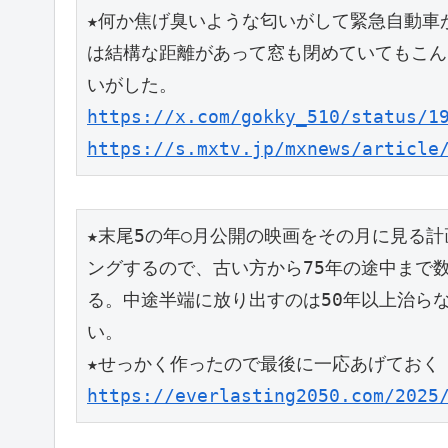
★何か焦げ臭いような匂いがして緊急自動車
は結構な距離があって窓も閉めていてもこん
いがした。
https://x.com/gokky_510/status/1
https://s.mxtv.jp/mxnews/article
★末尾5の年○月公開の映画をその月に見る
ングするので、古い方から75年の途中まで
る。中途半端に放り出すのは50年以上治ら
い。
★せっかく作ったので最後に一応あげておく
https://everlasting2050.com/