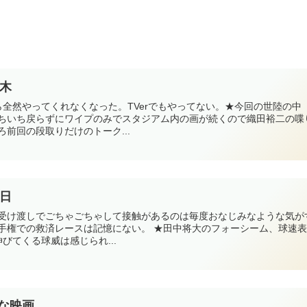
8木
ら全然やってくれなくなった。TVerでもやってない。★今回の世陸の中
ちいち戻らずにワイプのみでスタジアム内の画が続くので織田裕二の喋
前回の段取りだけのトーク...
1日
受け渡しでごちゃごちゃして接触があるのは毎度おなじみなような気が
手権での救済レースは記憶にない。 ★田中将大のフォーシーム、球速
伸びてくる球威は感じられ...
な映画