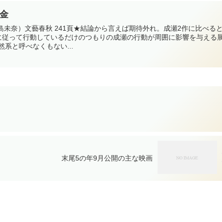
9金
宮島未奈）文藝春秋 241頁★結論から言えば期待外れ。成瀬2作に比べる
に従って行動しているだけのつもりの成瀬の行動が周囲に影響を与える
系と呼べなくもない...
末尾5の年9月公開の主な映画