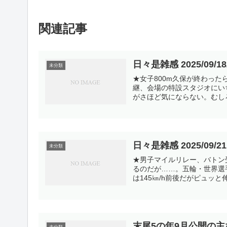
関連記事
日々是雑感 2025/09/1
未分類
★女子800m久保が終わった
継、会場の特設スタジオにい
がさほど気にならない。むしろ
日々是雑感 2025/09/2
未分類
★男子マイルリレー、バトン
るのだが……。五輪・世界選
は145㎞/h前後だがピュッと
末尾5の年9月公開の主
未分類