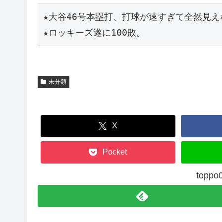
★大谷46号本塁打、打球が速すぎて全然見え
★ロッキーズ遂に100敗。
未分類
X
Pocket
top