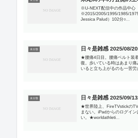
※U-NEXT配信中の作品中
※2015/2005/1995/1985/
Jessica Palud）102分○...
日々是雑感 2025/08/2
未分類
★腰痛4日目。腰痛ベルト装
復。歩いている時はあまり痛
いると立ち上がるのも一苦労だ
日々是雑感 2025/09/1
未分類
★世界陸上、FireTVstic
まない。iPadからのログ
い。★worldathleti...