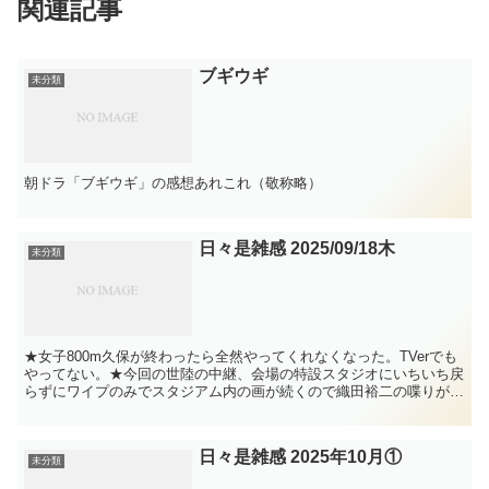
関連記事
ブギウギ
未分類
朝ドラ「ブギウギ」の感想あれこれ（敬称略）
日々是雑感 2025/09/18木
未分類
★女子800m久保が終わったら全然やってくれなくなった。TVerでも
やってない。★今回の世陸の中継、会場の特設スタジオにいちいち戻
らずにワイプのみでスタジアム内の画が続くので織田裕二の喋りがさ
ほど気にならない。むしろ前回の段取りだけのトーク...
日々是雑感 2025年10月①
未分類