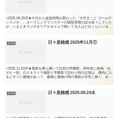
○2025.09.29月★今日から放送時間が変わった「大竹まこと ゴールデ
ンラジオ」。オープニングでリスナーの聴取習慣の話を延々していた
が、いまどきラジオをリアルタイムで聴いてる人はどれくらいいるの
だろう。僕は2010年にradikoが出て...
日々是雑感 2025年11月①
未分類
○2025.11.03月★電車を乗り継いで日芸の学園祭。40年前に映画「め
ぞん一刻」のエキストラ撮影と学園祭で訪れた時の記憶は、構内に入
るとすぐに建物があって、建物と建物の間の通路が非常に狭く、全然
大学のキャンパスっぽくない、という印象だっ...
日々是雑感 2025.09.24水
未分類