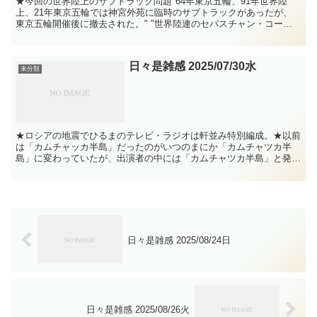
★今回の世界陸上のサブトラック問題"64年東京五輪、91年世界陸
上、21年東京五輪では神宮外苑に臨時のサブトラックがあったが、
東京五輪開催後に撤去された。" "世界陸連のセバスチャン・コー会
長が国立競技場での開催を熱烈に希望していた"世界陸...
日々是雑感 2025/07/30水
未分類
★ロシアの地震でひるまのテレビ・ラジオは軒並み特別編成。★以前
は「カムチャッカ半島」だったのがいつのまにか「カムチャツカ半
島」に変わっていたが、出演者の中には「カムチャツカ半島」と発音
する人もいた。ラジオ「大竹まこと ゴールデンラジオ」は文...
日々是雑感 2025/08/24日
日々是雑感 2025/08/26火