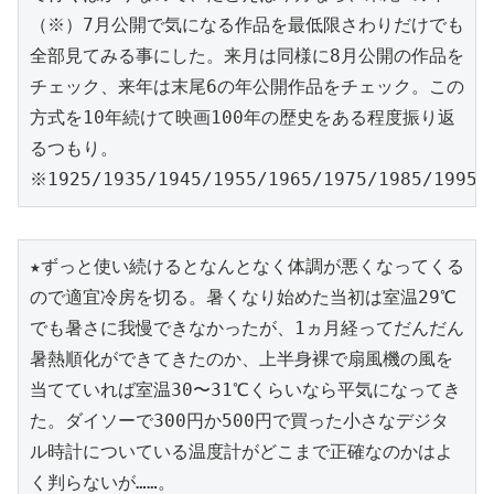
（※）7月公開で気になる作品を最低限さわりだけでも
全部見てみる事にした。来月は同様に8月公開の作品を
チェック、来年は末尾6の年公開作品をチェック。この
方式を10年続けて映画100年の歴史をある程度振り返
るつもり。
※1925/1935/1945/1955/1965/1975/1985/1995/
★ずっと使い続けるとなんとなく体調が悪くなってくる
ので適宜冷房を切る。暑くなり始めた当初は室温29℃
でも暑さに我慢できなかったが、1ヵ月経ってだんだん
暑熱順化ができてきたのか、上半身裸で扇風機の風を
当てていれば室温30〜31℃くらいなら平気になってき
た。ダイソーで300円か500円で買った小さなデジタ
ル時計についている温度計がどこまで正確なのかはよ
く判らないが……。