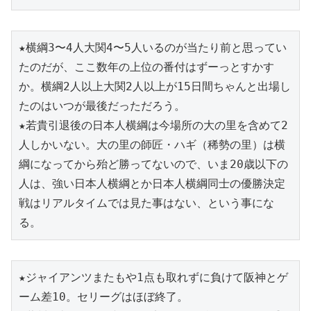
★横綱3〜4人大関4〜5人いるのが当たり前と思ってい
たのだが、ここ数年の上位の番付はずーっとすかす
か。横綱2人以上大関2人以上が15日間ちゃんと出場し
たのはいつが最後だっただろう。
★若貴引退後の日本人横綱は今場所の大の里を含めて2
人しかいない。大の里の師匠・ハギ（稀勢の里）は横
綱になってから殆ど勝ってないので、いま20歳以下の
人は、強い日本人横綱とか日本人横綱同士の優勝決定
戦はリアルタイムでは見た事はない、という事にな
る。
★ジャイアンツまたもや1点も取れずに負けて阪神とゲ
ーム差10。セリーグはほぼ終了。