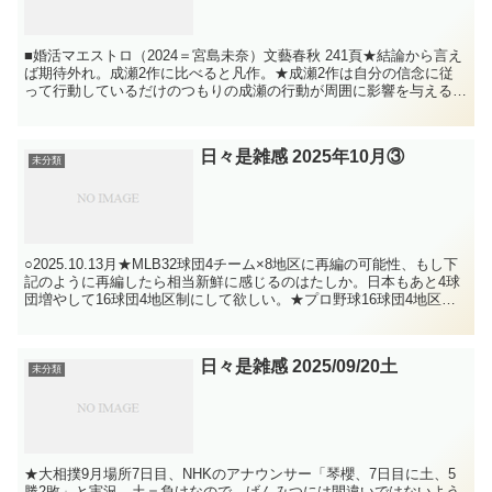
■婚活マエストロ（2024＝宮島未奈）文藝春秋 241頁★結論から言え
ば期待外れ。成瀬2作に比べると凡作。★成瀬2作は自分の信念に従
って行動しているだけのつもりの成瀬の行動が周囲に影響を与える展
開が面白かった。広義では天然系と呼べなくもない...
日々是雑感 2025年10月③
未分類
○2025.10.13月★MLB32球団4チーム×8地区に再編の可能性、もし下
記のように再編したら相当新鮮に感じるのはたしか。日本もあと4球
団増やして16球団4地区制にして欲しい。★プロ野球16球団4地区制
北地区 日本ハム/楽天/ロッテ ※...
日々是雑感 2025/09/20土
未分類
★大相撲9月場所7日目、NHKのアナウンサー「琴櫻、7日目に土、5
勝2敗」と実況。土＝負けなので、げんみつには間違いではないよう