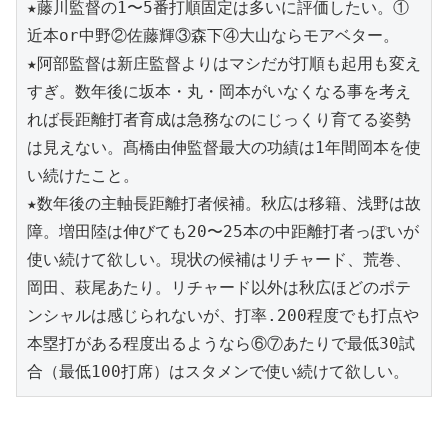
★藤川監督の1〜5番打順固定は多いに評価したい。①
近本or中野②佐藤輝③森下④大山ならモアベター。
★阿部監督は新庄監督よりはマシだが打順も起用も変え
すぎ。数年後に坂本・丸・岡本がいなくなる事を考え
れば長距離打者育成は急務なのにじっくり育てる姿勢
は見えない。髙橋由伸監督最大の功績は1年間岡本を使
い続けたこと。
★数年後の主軸長距離打者候補。秋広は移籍、浅野は故
障。増田陸は伸びても20〜25本の中距離打者っぽいが
使い続けて欲しい。現状の候補はリチャード、荒巻、
岡田、萩尾あたり。リチャード以外は秋広ほどのポテ
ンシャルは感じられないが、打率.200程度でも打点や
本塁打がある程度出るようなら⑥⑦あたりで最低30試
合（最低100打席）はスタメンで使い続けて欲しい。