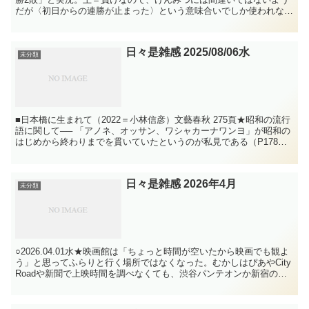
だが〈初日からの連勝が止まった〉という意味合いでしか使われない
印象が強いので違和感を感じた。 ★ベッドサイドのテ...
日々是雑感 2025/08/06水
未分類
■日本橋に生まれて（2022＝小林信彦）文藝春秋 275頁★昭和の流行
語に関して── 「アノネ、オッサン、ワシャカーナワンヨ」が昭和の
はじめから終わりまでを貫いていたというのが私見である（P178）
。小林信彦の昭和は1950年あたりで終わ...
日々是雑感 2026年4月
未分類
○2026.04.01水★映画館は「ちょっと時間が空いたから映画でも観よ
う」と思ってふらりと行く場所ではなくなった。むかしはぴあやCity
Roadや新聞で上映時間を調べなくても、渋谷パンテオンか新宿のミ
ラノ座か有楽町の日劇に行けば、いま一...