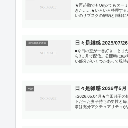
★再起動でもOnyxでもタ
きた……★いろいろ整理すると
いのサブスクの解約と同様にや
日々是雑感 2025/07/2
2020年代の映画
■今日の空が一番好き、とまだ言
ら3ヵ月で配信。公開時に結
い部分がいくつかあって現時点
日々是雑感 2026年5月
小説
○2026.05.04月★向
下だった妻子持ちの男性と毎
事は充分アクチュアリティがあ