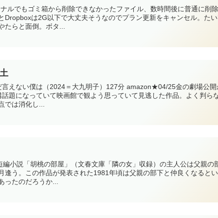
ーミナルでもゴミ箱から削除できなかったファイル、数時間後に普通に削
Dropboxは2G以下で大丈夫そうなのでプラン更新をキャンセル。たい
たらと面倒。ボタ...
6土
えない僕は（2024＝大九明子）127分 amazon★04/25金の劇場公開
構話題になっていて映画館で観よう思っていて見逃した作品。よく判ら
では消化し...
田邦子の短編小説「胡桃の部屋」（文春文庫「隣の女」収録）の主人公は父親の
月逢う。この作品が発表された1981年頃は父親の部下と仲良くなると
ったのだろうか...