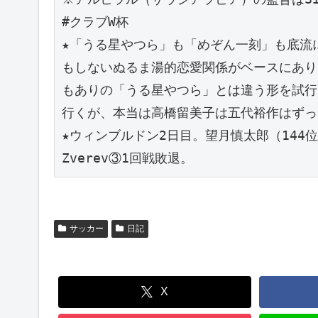
#クラブW杯
★「うる星やつら」も「めぞん一刻」も底流
もしないぬるま湯的恋愛関係がベースにあり
もありの「うる星やつら」とは違う形を試行
行くが、本当は高橋留美子は五代裕作はずっ
★ウィンブルドン2日目。望月慎太郎（144
Zverev③1回戦敗退。
サッカー
日記
X