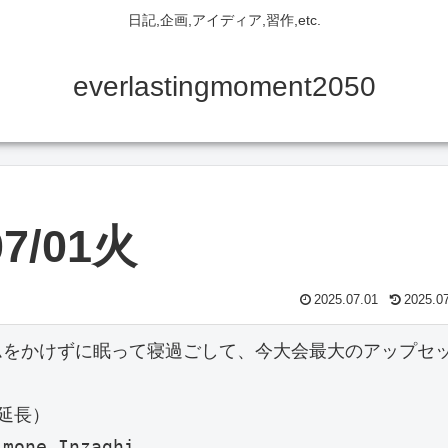
日記,企画,アイディア,習作,etc.
everlastingmoment2050
7/01火
2025.07.01
2025.0
ムをかけずに眠って寝過ごして、今大会最大のアップセ
延長）
e Inzaghi