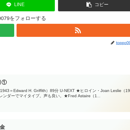
LINE
コピー
po0079をフォローする
toppo0
月①
43＝Edward H. Griffith）89分 U-NEXT ★ヒロイン・Joan Leslie（19
ーでマイタイプ。声も良い。★Fred Astaire（1...
1金