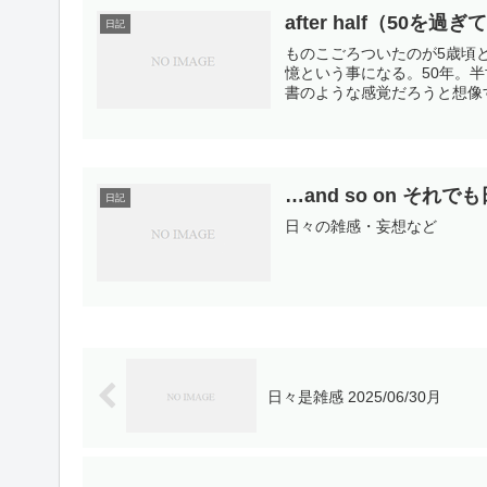
after half（50を過
日記
ものこごろついたのが5歳頃
憶という事になる。50年。
書のような感覚だろうと想像す
…and so on それ
日記
日々の雑感・妄想など
日々是雑感 2025/06/30月