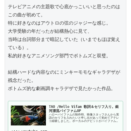
テレビアニメの主題歌で心底かっこいいと思ったのは
この曲が初めて。

特に好きなのはアウトロの弦のジャジーな感じ。

大学受験の年だったが結構熱心に見て、

当時は台詞部分まで暗記していた（いまでもほぼ覚え
ている）。

私的好きなアニメソング部門でボトムズと双璧。

結構ハードな内容なのにミンキーモモなギャラデザが
残念だった。

ボトムズ的な劇画調キャラデザで見たかった作品。

TAO /Hello Vifam 歌詞＆セリフ入り。銀
河漂流バイファムOP
ハローバイファムの制作時、映像スタッフさんから英
語のセリフを入れたいと申し出があって初めてアテレ
コ経験しました。ボーカルのデビットがバイファム、
バイファムのコンピューター役、僕が司令部通信係、
作詞のジャネットがマザーコンピューター役で参加し
ました。ジャネットはバイリンガルなので発音が良い