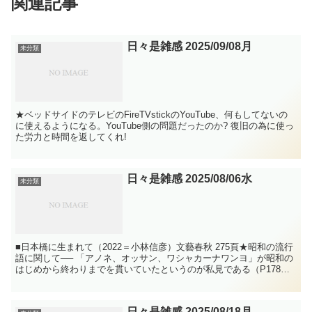
関連記事
日々是雑感 2025/09/08月
未分類
★ベッドサイドのテレビのFireTVstickのYouTube、何もしてないの
に使えるようになる。YouTube側の問題だったのか? 復旧の為に使っ
た労力と時間を返してくれ!
日々是雑感 2025/08/06水
未分類
■日本橋に生まれて（2022＝小林信彦）文藝春秋 275頁★昭和の流行
語に関して── 「アノネ、オッサン、ワシャカーナワンヨ」が昭和の
はじめから終わりまでを貫いていたというのが私見である（P178）
。小林信彦の昭和は1950年あたりで終わ...
日々是雑感 2025/08/18月