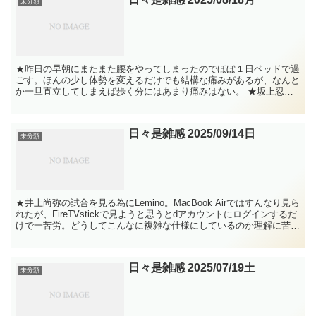
未分類
★昨日の早朝にまたまた腰をやってしまったのでほぼ１日ベッドで過
ごす。ほんの少し体勢を変えるだけでも結構な痛みがあるが、なんと
か一旦直立してしまえば歩く分にはあまり痛みはない。 ★坂上忍司
会の本日の「ぽかぽか」、普段の澤部の段取り重視より数倍...
日々是雑感 2025/09/14日
未分類
★井上尚弥の試合を見る為にLemino。MacBook Airではすんなり見ら
れたが、FireTVstickで見ようと思うとdアカウントにログインするだ
けで一苦労。どうしてこんなに複雑な仕様にしているのか理解に苦し
む。MacBook Air...
日々是雑感 2025/07/19土
未分類