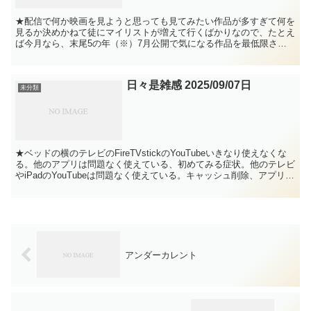
★配信で何か映画を見ようと思っても見てみたい作品が多すぎて何を
見るか決めかねて徒にマイリストが増えて行くばかりなので、たとえ
ば今月なら、末尾5の年（※）7月公開で気になる作品を最低限さわ
りだけでも全部見てみる事にした。来月は同様に8月公開の...
日々是雑感 2025/09/07日
未分類
★ベッドの横のテレビのFireTVstickのYouTubeいきなり使えなくな
る。他のアプリは問題なく使えている、初めてみる症状。他のテレビ
やiPadのYouTubeは問題なく使えている。キャッシュ削除、アプリの
アンイストール→インストール...
アンダーカレント