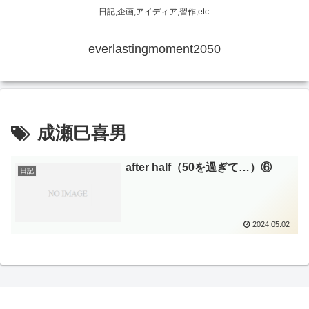
日記,企画,アイディア,習作,etc.
everlastingmoment2050
成瀬巳喜男
after half（50を過ぎて…）⑥
日記
2024.05.02