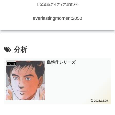
日記,企画,アイディア,習作,etc.
everlastingmoment2050
分析
島耕作シリーズ
マンガ
2023.12.29