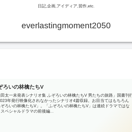
日記,企画,アイディア,習作,etc.
everlastingmoment2050
ぞろいの林檎たちV
山田太一未発表シナリオ集 ふぞろいの林檎たちV 男たちの旅路」国書刊
2023年発行映像化されなかったシナリオ4篇収録。お目当てはもちろん
ふぞろいの林檎たちV」。「ふぞろいの林檎たちV」は連続ドラマではな
スペシャルドラマの前後編...