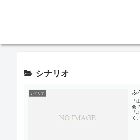
シナリオ
ふ
シナリオ
「
会 
「
く、